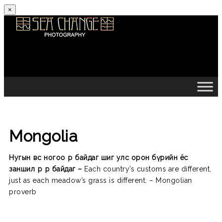
×
Skip to content
Mongolia
Нугын өвс ногоо өөр байдаг шиг улс орон бүрийн ёс
заншил өөр өөр байдаг –
Each country’s customs are different,
just as each meadow’s grass is different. – Mongolian
proverb